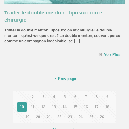
Traiter le double menton : liposuccion et
chirurgie
Traiter le double menton : liposuccion et chirurgie Le double
menton : qu’est-ce que c’est ? Le double menton, souvent perçu
comme un compagnon indésirable, se
[…]
Voir Plus
Prev page
1
2
3
4
5
6
7
8
9
10
11
12
13
14
15
16
17
18
19
20
21
22
23
24
25
26